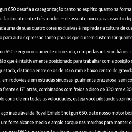
tgun 650 desafia a categorização tanto no espírito quanto na forma
e facilmente entre três modos — de assento único para assento dup
da uma de suas quatro cores exclusivas é inspirada na cultura de 
o para auto expressão tanto para os que curtem customizar quanto p
gun 650 é ergonomicamente otimizada, com pedais intermediários, 
ão que é intuitivamente posicionado para trabalhar com a posição 
ustada, distância entre eixos de 1465 mm e baixo centro de gravid
o, em rodovias e em estradas sinuosas igualmente prazerosa, sem 
na frente e 17” atrás, combinados com freios a disco de 320 mm e
lo controle em todas as velocidades, esteja você pilotando sozinho
 aço inabalável da Royal Enfield Shotgun 650, bate nosso motor bici
m um forte alcance médio e amplo torque nas marchas para manter o 