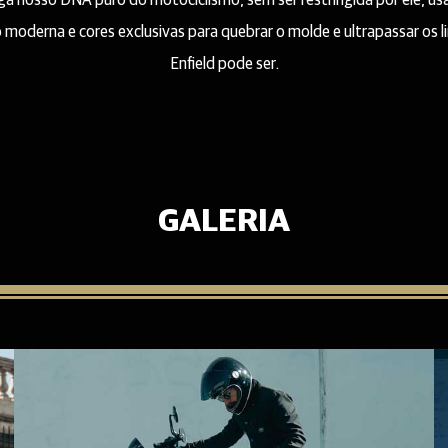
ga nosso DNA puro do motociclismo, sem ser restringida por ele, u
 moderna e cores exclusivas para quebrar o molde e ultrapassar os 
Enfield pode ser.
GALERIA