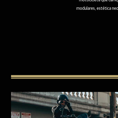
motocicleta que carre
modulares, estética neo