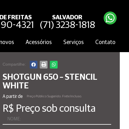
DE FREITAS
SALVADOR
3190-4321
(71) 3238-1818
novos
Acessórios
Serviços
Contato
Compartilhe:
SHOTGUN 650 – STENCIL
WHITE
A partir de
Preço Público Sugerido. Frete Incluso.
R$ Preço sob consulta