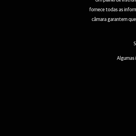
Um painel de instru
fornece todas as infor
câmara garantem que 
S
Algumas 