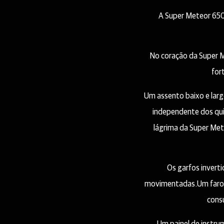
A Super Meteor 650 
No coração da Super Me
for
Um assento baixo e lar
independente dos qui
lágrima da Super Met
Os garfos invert
movimentadas.Um farol 
consu