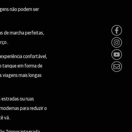
iagens não podem ser
as de marcha perfeitas,
rço.
xperiência confortável,
so tanque em forma de
s viagens mais longas
 estradas ou ruas
modernas para reduzir o
cê vá.