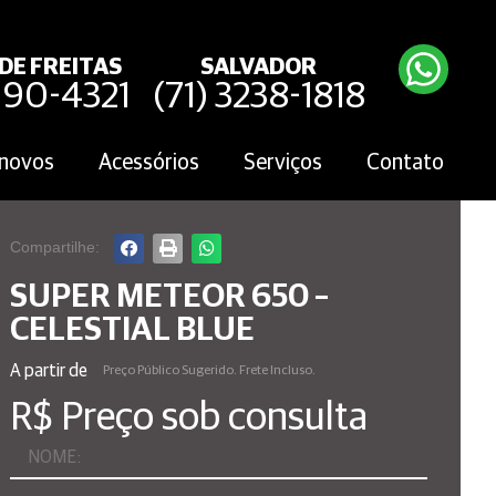
DE FREITAS
SALVADOR
3190-4321
(71) 3238-1818
novos
Acessórios
Serviços
Contato
Compartilhe:
SUPER METEOR 650 –
CELESTIAL BLUE
A partir de
Preço Público Sugerido. Frete Incluso.
R$ Preço sob consulta