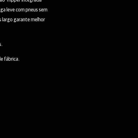
ão Tripper integrada
liga leve com pneus sem
 largo garante melhor
s.
 fábrica.