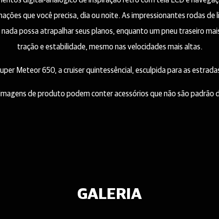
mentos digital-analógico de inspiração retrô com tela LCD e navegaç
mações que você precisa, dia ou noite. As impressionantes rodas de 
nada possa atrapalhar seus planos, enquanto um pneu traseiro mais
tração e estabilidade, mesmo nas velocidades mais altas.
uper Meteor 650, a cruiser quintessêncial, esculpida para as estrada
imagens de produto podem conter acessórios que não são padrão de
GALERIA