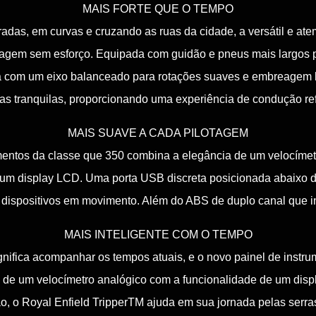
MAIS FORTE QUE O TEMPO
adas, em curvas e cruzando as ruas da cidade, a versátil e ate
otagem sem esforço. Equipada com guidão e pneus mais largos
a com um eixo balanceado para rotações suaves e embreagem l
s tranquilas, proporcionando uma experiência de condução re
MAIS SUAVE A CADA PILOTAGEM
mentos da classe que 350 combina a elegância de um velocíme
 um display LCD. Uma porta USB discreta posicionada abaixo d
dispositivos em movimento. Além do ABS de duplo canal que in
MAIS INTELIGENTE COM O TEMPO
nifica acompanhar os tempos atuais, e o novo painel de instru
 de um velocímetro analógico com a funcionalidade de um displ
, o Royal Enfield TripperTM ajuda em sua jornada pelas serras