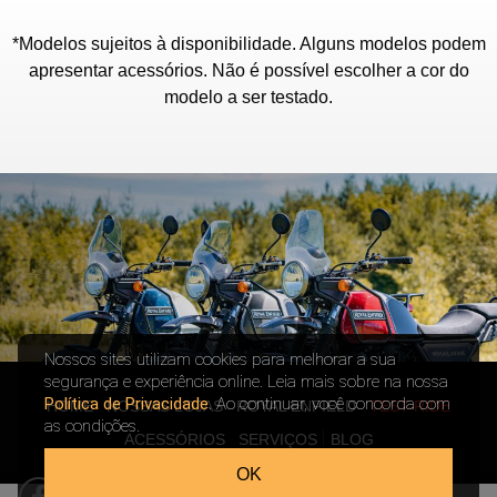
*Modelos sujeitos à disponibilidade. Alguns modelos podem
apresentar acessórios. Não é possível escolher a cor do
modelo a ser testado.
Nossos sites utilizam cookies para melhorar a sua
segurança e experiência online. Leia mais sobre na nossa
Política de Privacidade
. Ao continuar, você concorda com
HOME
NOSSAS LOJAS
ROYAL ENFIELD
TEST-RIDE
as condições.
ACESSÓRIOS
SERVIÇOS
BLOG
OK